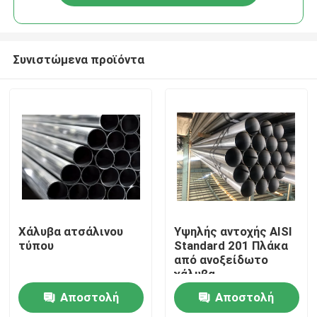
Συνιστώμενα προϊόντα
Σπίτι
Χάλυβα ατσάλινου
Υψηλής αντοχής AISI
τύπου
Standard 201 Πλάκα
από ανοξείδωτο
Προϊόντα
χάλυβα
Προσαρμόσιμο μήκος
Αποστολή
Αποστολή
Ανθεκτική στη
Βίντεο
διάβρωση