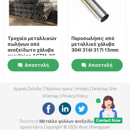
Σπείρα φύλλων ανοξείδωτου
Ράβδος από ανοξείδωτο χάλυβα
Τροχαία μεταλλικών
Πυροσωλήνες από
σωλήνων από
μεταλλικό χάλυβα
ανοξείδωτο χάλυβα
304l 316l 317l 15mm
Πλάκα φύλλου από ανοξείδωτο χάλυβα
ακριβείας ASTM JIS
AISI EN GB πρότυπα
Αποστολή
Αποστολή
304 σπείρα ανοξείδωτου
ερώτησης
ερώτησης
Φραγμός ράβδων ανοξείδωτου
Αρχική Σελίδα
Περίπου εμείς
επαφή
Desktop Site
Sitemap
Privacy Policy
304 φύλλο ανοξείδωτου
Ποιότητα
Μέταλλο φύλλων ανοξείδωτου
Κίνα
316 Σωλήνας από ανοξείδωτο χάλυβα
εργοστάσιο.Copyright © 2026 Wuxi Shengquan