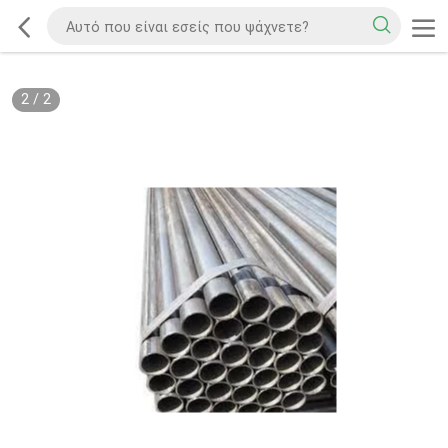
2
/
2