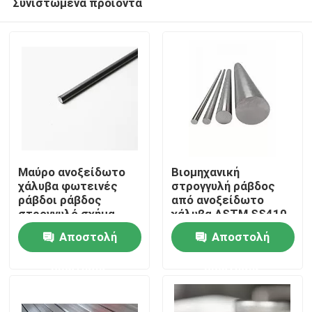
Συνιστώμενα προϊόντα
Μαύρο ανοξείδωτο
Βιομηχανική
χάλυβα φωτεινές
στρογγυλή ράβδος
ράβδοι ράβδος
από ανοξείδωτο
στρογγυλό σχήμα
χάλυβα ASTM SS410
Σπίτι
316L 310SS υλικό
SS310 ODM
Αποστολή
Αποστολή
Προϊόντα
ερώτησης
ερώτησης
Βίντεο