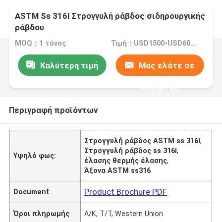
ASTM Ss 316l Στρογγυλή ράβδος σιδηρουργικής
ράβδου
MOQ：1 τόνος
Τιμή：USD1500-USD6000
Καλύτερη τιμή
Μας ελάτε σε
επαφή με
Περιγραφή προϊόντων
Στρογγυλή ράβδος ASTM ss 316l
,
Στρογγυλή ράβδος ss 316l
,
Υψηλό φως:
έλασης θερμής έλασης
,
Άξονα ASTM ss316
Product Brochure PDF
Document
Όροι πληρωμής
Λ/Κ, Τ/Τ, Western Union