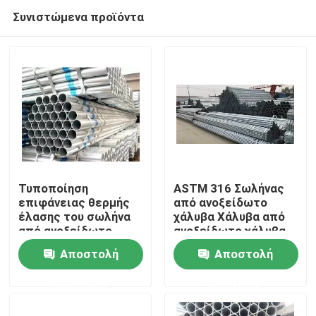
Συνιστώμενα προϊόντα
Τυποποίηση
ASTM 316 Σωλήνας
επιφάνειας θερμής
από ανοξείδωτο
έλασης του σωλήνα
χάλυβα Χάλυβα από
Σπίτι
από ανοξείδωτο
ανοξείδωτο χάλυβα
χάλυβα 316 του TUV
Αποστολή
Αποστολή
Σχετικά με εμάς
ερώτησης
ερώτησης
Επαφές