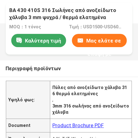
ΒΑ 430 410S 316 Σωλήνες από ανοξείδωτο
χάλυβα 3 mm ψυχρά / θερμά ελατημένα
MOQ：1 τόνος
Τιμή：USD1500-USD6000
Καλύτερη τιμή
Μας ελάτε σε
επαφή με
Περιγραφή προϊόντων
Πύλες από ανοξείδωτο χάλυβα 31
6 θερμά ελατημένες
Υψηλό φως:
,
3mm 316 σωλήνας από ανοξείδωτο
χάλυβα
Product Brochure PDF
Document