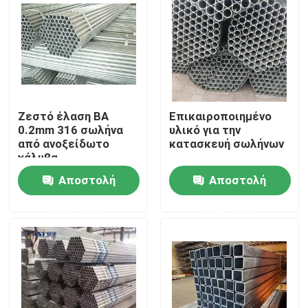
Προϊόντα
Βίντεο
Ζεστό έλαση BA
Επικαιροποιημένο
Μέταλλο φύλλων ανοξείδωτου
0.2mm 316 σωλήνα
υλικό για την
από ανοξείδωτο
κατασκευή σωλήνων
χάλυβα
Μεταλλικός σωλήνας από ανοξείδωτο χάλυβα
Προσαρμοσμένη
Αποστολή
Αποστολή
επεξεργασία AISI
ερώτησης
ερώτησης
Σπείρα φύλλων ανοξείδωτου
Ράβδος από ανοξείδωτο χάλυβα
Πλάκα φύλλου από ανοξείδωτο χάλυβα