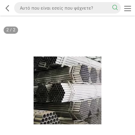
2
/
2