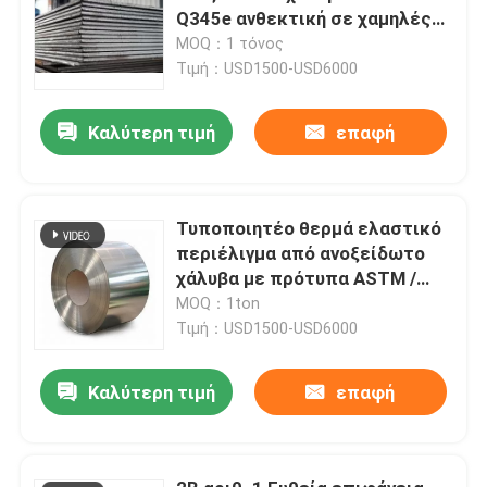
Q345e ανθεκτική σε χαμηλές
θερμοκρασίες
MOQ：1 τόνος
Τιμή：USD1500-USD6000
Καλύτερη τιμή
επαφή
Τυποποιητέο θερμά ελαστικό
περιέλιγμα από ανοξείδωτο
χάλυβα με πρότυπα ASTM /
AISI
MOQ：1ton
Τιμή：USD1500-USD6000
Καλύτερη τιμή
επαφή