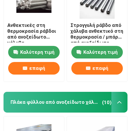
Ανθεκτικές στη
Στρογγυλή ράβδο από
θερμοκρασία ράβδοι
χάλυβα ανθεκτικό στη
από ανοξείδωτο
θερμοκρασία / μπάρα
χάλυβα
από ανοξείδωτο
χάλυβα για
Καλύτερη τιμή
Καλύτερη τιμή
διακοσμητική κάμψη
επαφή
επαφή
Πλάκα φύλλου από ανοξείδωτο χάλυβα
(10)