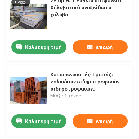
2Β αριθ. 1 Ευθεία επιφάνεια
Χάλυβα από ανοξείδωτο
χάλυβα
Καλύτερη τιμή
επαφή
Κατασκευαστές Τραπέζι
καλωδίων σιδηροτροφικών
σιδηροτροφικών
σιδηροτροφικών
MOQ：1 τόνος
σιδηροτροφικών
σιδηροτροφικών
σιδηροτροφικών
Καλύτερη τιμή
επαφή
σιδηροτροφικών
σιδηροτροφικών
σιδηροτροφών