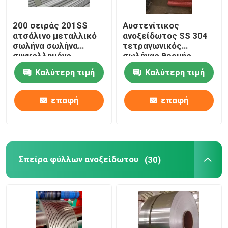
200 σειράς 201SS
Αυστενίτικος
ατσάλινο μεταλλικό
ανοξείδωτος SS 304
σωλήνα σωλήνα
τετραγωνικός
συγκολλημένο
σωλήνας θερμής
ορθογώνιο 2500mm
έλασης 50 mm 300
Καλύτερη τιμή
Καλύτερη τιμή
σειράς
επαφή
επαφή
Σπείρα φύλλων ανοξείδωτου
(30)