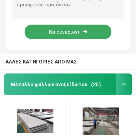
JIS 4305 Λεπτές λωρίδες περιστροφικών ταινιών από χαλύβδινο SS 304 0,15 mm
410 420 409 304 Ατσάλινη τροχιά ΑISI πρότυπο για βιομηχανικό ανελκυστήρα
Σπείρα φύλλων ανοξείδωτου
Προσαρμοσμένο θερμό έλαση χαλύβδινου χάλυβα φύλλα Coil Strip 1mm Bright Sliver AISI
Αριθ. 1 ASME 304 Σιδηροτροχιά από ανοξείδωτο χάλυβα 3 mm
Ράβδος από ανοξείδωτο χάλυβα
AISI SUS304 Ατσάλινο φύλλο περιέλιγμα 0,35mm BA Fishish 1220mm
Πλάκα φύλλου από ανοξείδωτο χάλυβα
ΑΛΛΕΣ ΚΑΤΗΓΟΡΙΕΣ ΑΠΟ ΜΑΣ
304 σπείρα ανοξείδωτου
Μέταλλο φύλλων ανοξείδωτου
(25)
Φραγμός ράβδων ανοξείδωτου
304 φύλλο ανοξείδωτου
316 Σωλήνας από ανοξείδωτο χάλυβα