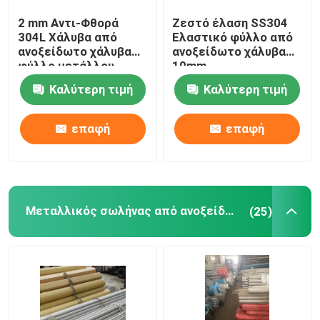
2 mm Αντι-Φθορά
Ζεστό έλαση SS304
Σύρμα από χαλκό
304L Χάλυβα από
Ελαστικό φύλλο από
ανοξείδωτο χάλυβα
ανοξείδωτο χάλυβα
φύλλο μετάλλου
10mm
Τραπέζι καλωδίων από ανοξείδωτο χάλυβα
Προσαρμοσμένο
Καλύτερη τιμή
Καλύτερη τιμή
επαφή
επαφή
Μεταλλικός σωλήνας από ανοξείδωτο χάλυβα
(25)