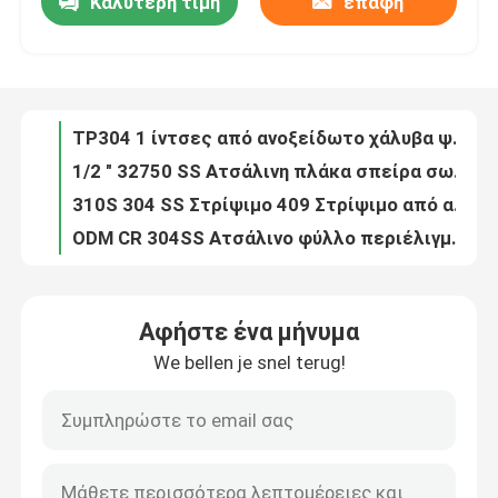
Καλύτερη τιμή
επαφή
TP304 1 ίντσες από ανοξείδωτο χάλυβα ψυχρά κυλίνδρους σωλήνες A269 A213 Standard γυαλισμένο
1/2 " 32750 SS Ατσάλινη πλάκα σπείρα σωλήνα στρογγυλό τετραγωνικό κάμψη
Σχετικά με εμάς
310S 304 SS Στρίψιμο 409 Στρίψιμο από ανοξείδωτο χάλυβα TISCO AISI 430 316
ODM CR 304SS Ατσάλινο φύλλο περιέλιγμα αριθ. 1 Επιφάνεια Υψηλή αντοχή
Επισκέψεις στο εργοστάσιο
Επεξεργασία επιφάνειας AISI 430SS θερμής έλασης από χαλύβδινο χαλύβδινο
Προσαρμοσμένο HR 316 περιτυλίγμα από ανοξείδωτο χάλυβα 202 430 304 316L αριθ.4
Έλεγχος ποιότητας
Ζεστό έλασμα 2205 από ανοξείδωτο χάλυβα 4mm 6mm 8mm 1000-2000mm
Θερμικά επεξεργασμένο 304L χαλύβδινο φύλλο από ανοξείδωτο χάλυβα 3mm-20mm
5MM 201 Στυλοκύλινδρο από ανοξείδωτο χάλυβα 304 SS Στυλοκύλινδρο διαχωρισμού 347H EN 1.455 HRC Αυστενίτης
Επικοινωνήστε μαζί μας
SUS201 Στυλοκύλινδρο φύλλου από ανοξείδωτο χάλυβα ψυχρά κυλούμενα ASTM AISI
Αφήστε ένα μήνυμα
Ζεστή έλαση σχισμή 316l από ανοξείδωτο χάλυβα 304L 321 4FT
Ζητήστε μια προσφορά
We bellen je snel terug!
347 321 Ζεστά ελατημένα φύλλα από ανοξείδωτο χάλυβα
1250mm 0,7mm 430 Ατσάλι 301 SS Στρίψιμο ρολ AISI SUS 2B Φινίρισμα
Μέταλλο φύλλων ανοξείδωτου
OEM 310S Διανομέας τροχιάς φύλλου από ανοξείδωτο χάλυβα 3mm
2 mm Αντι-Φθορά 304L Χάλυβα από ανοξείδωτο χάλυβα φύλλο μετάλλου
Μεταλλικός σωλήνας από ανοξείδωτο χάλυβα