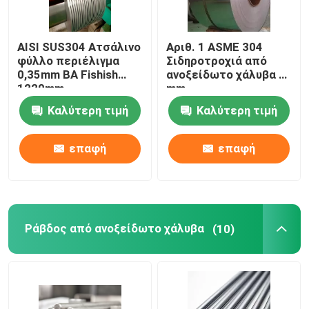
AISI SUS304 Ατσάλινο
Αριθ. 1 ASME 304
φύλλο περιέλιγμα
Σιδηροτροχιά από
0,35mm BA Fishish
ανοξείδωτο χάλυβα 3
1220mm
mm
Καλύτερη τιμή
Καλύτερη τιμή
επαφή
επαφή
Ράβδος από ανοξείδωτο χάλυβα
(10)