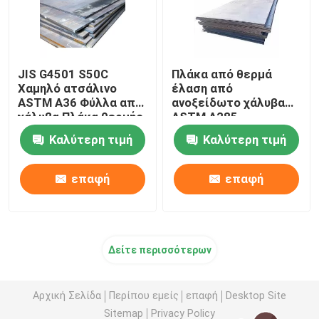
JIS G4501 S50C
Πλάκα από θερμά
Χαμηλό ατσάλινο
έλαση από
ASTM A36 Φύλλα από
ανοξείδωτο χάλυβα
χάλυβα Πλάκα θερμής
ASTM A285
έλασης
Καλύτερη τιμή
Καλύτερη τιμή
επαφή
επαφή
Δείτε περισσότερων
Αρχική Σελίδα
Περίπου εμείς
επαφή
Desktop Site
Sitemap
Privacy Policy