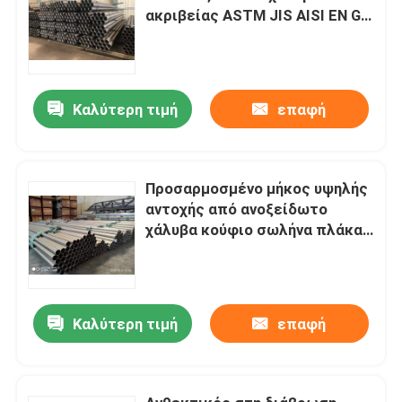
ακριβείας ASTM JIS AISI EN GB
πρότυπα
Καλύτερη τιμή
επαφή
Προσαρμοσμένο μήκος υψηλής
αντοχής από ανοξείδωτο
χάλυβα κούφιο σωλήνα πλάκας
φύλλου τροχιά
Καλύτερη τιμή
επαφή