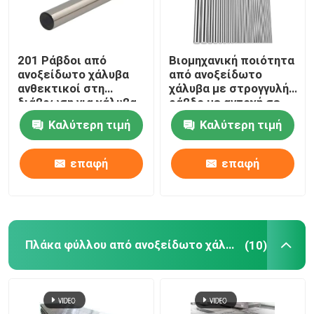
201 Ράβδοι από
Βιομηχανική ποιότητα
ανοξείδωτο χάλυβα
από ανοξείδωτο
ανθεκτικοί στη
χάλυβα με στρογγυλή
διάβρωση για χάλυβα
ράβδο με αντοχή σε
ψυχρής μεταφοράς
υψηλές
Καλύτερη τιμή
Καλύτερη τιμή
θερμοκρασίες
επαφή
επαφή
Πλάκα φύλλου από ανοξείδωτο χάλυβα
(10)