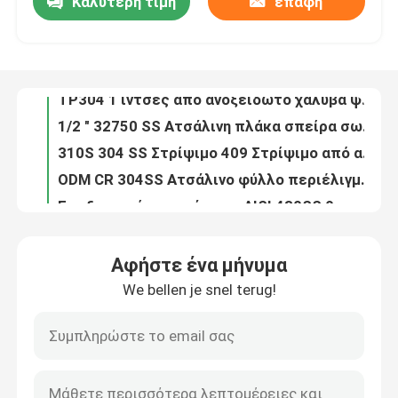
Καλύτερη τιμή
επαφή
TP304 1 ίντσες από ανοξείδωτο χάλυβα ψυχρά κυλίνδρους σωλήνες A269 A213 Standard γυαλισμένο
1/2 " 32750 SS Ατσάλινη πλάκα σπείρα σωλήνα στρογγυλό τετραγωνικό κάμψη
Σχετικά με εμάς
310S 304 SS Στρίψιμο 409 Στρίψιμο από ανοξείδωτο χάλυβα TISCO AISI 430 316
ODM CR 304SS Ατσάλινο φύλλο περιέλιγμα αριθ. 1 Επιφάνεια Υψηλή αντοχή
Επισκέψεις στο εργοστάσιο
Επεξεργασία επιφάνειας AISI 430SS θερμής έλασης από χαλύβδινο χαλύβδινο
Προσαρμοσμένο HR 316 περιτυλίγμα από ανοξείδωτο χάλυβα 202 430 304 316L αριθ.4
Έλεγχος ποιότητας
Ζεστό έλασμα 2205 από ανοξείδωτο χάλυβα 4mm 6mm 8mm 1000-2000mm
Θερμικά επεξεργασμένο 304L χαλύβδινο φύλλο από ανοξείδωτο χάλυβα 3mm-20mm
5MM 201 Στυλοκύλινδρο από ανοξείδωτο χάλυβα 304 SS Στυλοκύλινδρο διαχωρισμού 347H EN 1.455 HRC Αυστενίτης
Επικοινωνήστε μαζί μας
SUS201 Στυλοκύλινδρο φύλλου από ανοξείδωτο χάλυβα ψυχρά κυλούμενα ASTM AISI
Αφήστε ένα μήνυμα
Ζεστή έλαση σχισμή 316l από ανοξείδωτο χάλυβα 304L 321 4FT
Ζητήστε μια προσφορά
We bellen je snel terug!
347 321 Ζεστά ελατημένα φύλλα από ανοξείδωτο χάλυβα
1250mm 0,7mm 430 Ατσάλι 301 SS Στρίψιμο ρολ AISI SUS 2B Φινίρισμα
Μέταλλο φύλλων ανοξείδωτου
OEM 310S Διανομέας τροχιάς φύλλου από ανοξείδωτο χάλυβα 3mm
2 mm Αντι-Φθορά 304L Χάλυβα από ανοξείδωτο χάλυβα φύλλο μετάλλου
Μεταλλικός σωλήνας από ανοξείδωτο χάλυβα