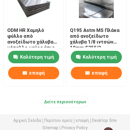
ODM HR Χαμηλό
Q195 Astm MS Πλάκα
φύλλο από
από ανοξείδωτο
ανοξείδωτο χάλυβα
χάλυβα 1/8 ιντσών
μέταλλο μαύρο ήπιο
10mm S355j2
ASTM 5115 1,5 mm
Καλύτερη τιμή
Καλύτερη τιμή
επαφή
επαφή
Δείτε περισσότερων
Αρχική Σελίδα
Περίπου εμείς
επαφή
Desktop Site
Sitemap
Privacy Policy