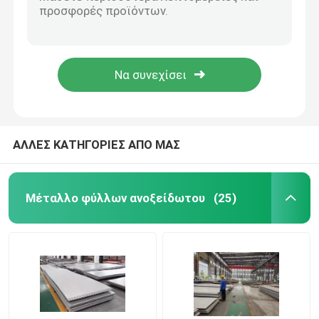
JIS 4305 Λεπτές λωρίδες περιστροφικών ταινιών από χαλύβδινο SS 304 0,15 mm
410 420 409 304 Ατσάλινη τροχιά ΑISI πρότυπο για βιομηχανικό ανελκυστήρα
Σπείρα φύλλων ανοξείδωτου
Προσαρμοσμένο θερμό έλαση χαλύβδινου χάλυβα φύλλα Coil Strip 1mm Bright Sliver AISI
Αριθ. 1 ASME 304 Σιδηροτροχιά από ανοξείδωτο χάλυβα 3 mm
Ράβδος από ανοξείδωτο χάλυβα
AISI SUS304 Ατσάλινο φύλλο περιέλιγμα 0,35mm BA Fishish 1220mm
Πλάκα φύλλου από ανοξείδωτο χάλυβα
ΑΛΛΕΣ ΚΑΤΗΓΟΡΙΕΣ ΑΠΟ ΜΑΣ
304 σπείρα ανοξείδωτου
Μέταλλο φύλλων ανοξείδωτου
(25)
Φραγμός ράβδων ανοξείδωτου
304 φύλλο ανοξείδωτου
316 Σωλήνας από ανοξείδωτο χάλυβα