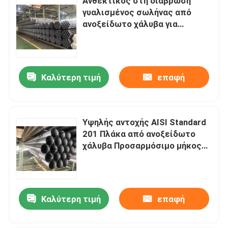
Ανθεκτικός στη διάβρωση
γυαλισμένος σωλήνας από
ανοξείδωτο χάλυβα για
απαιτητικές βιομηχανικές
εφαρμογές
Καλύτερη τιμή
επαφή
Υψηλής αντοχής AISI Standard
201 Πλάκα από ανοξείδωτο
χάλυβα Προσαρμόσιμο μήκος
Ανθεκτική στη διάβρωση
Καλύτερη τιμή
επαφή