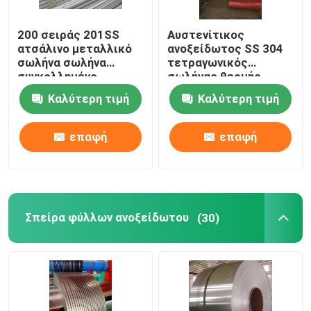
200 σειράς 201SS
Αυστενίτικος
ατσάλινο μεταλλικό
ανοξείδωτος SS 304
σωλήνα σωλήνα
τετραγωνικός
συγκολλημένο
σωλήνας θερμής
ορθογώνιο 2500mm
έλασης 50 mm 300
Καλύτερη τιμή
Καλύτερη τιμή
σειράς
επαφή
επαφή
Σπείρα φύλλων ανοξείδωτου
(30)