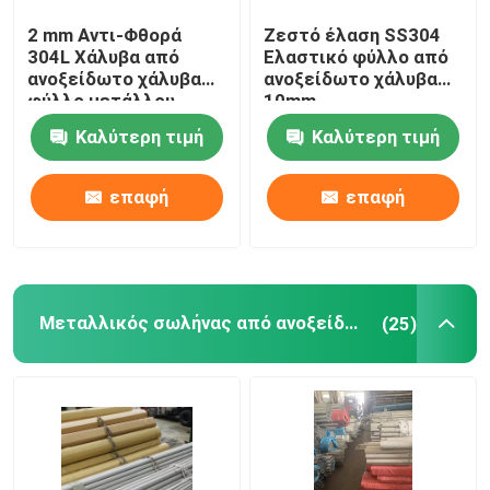
2 mm Αντι-Φθορά
Ζεστό έλαση SS304
Σύρμα από χαλκό
304L Χάλυβα από
Ελαστικό φύλλο από
ανοξείδωτο χάλυβα
ανοξείδωτο χάλυβα
φύλλο μετάλλου
10mm
Τραπέζι καλωδίων από ανοξείδωτο χάλυβα
Προσαρμοσμένο
Καλύτερη τιμή
Καλύτερη τιμή
επαφή
επαφή
Μεταλλικός σωλήνας από ανοξείδωτο χάλυβα
(25)