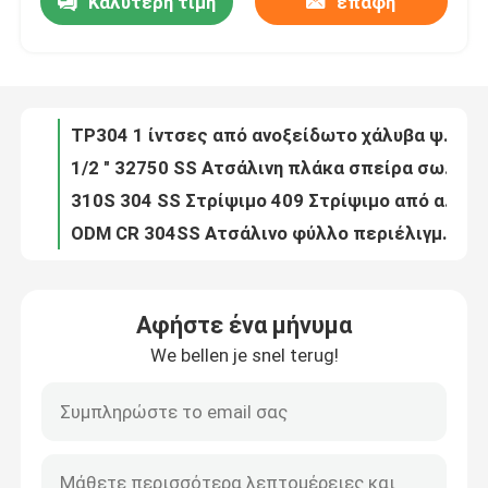
Καλύτερη τιμή
επαφή
TP304 1 ίντσες από ανοξείδωτο χάλυβα ψυχρά κυλίνδρους σωλήνες A269 A213 Standard γυαλισμένο
1/2 " 32750 SS Ατσάλινη πλάκα σπείρα σωλήνα στρογγυλό τετραγωνικό κάμψη
Σχετικά με εμάς
310S 304 SS Στρίψιμο 409 Στρίψιμο από ανοξείδωτο χάλυβα TISCO AISI 430 316
ODM CR 304SS Ατσάλινο φύλλο περιέλιγμα αριθ. 1 Επιφάνεια Υψηλή αντοχή
Επισκέψεις στο εργοστάσιο
Επεξεργασία επιφάνειας AISI 430SS θερμής έλασης από χαλύβδινο χαλύβδινο
Προσαρμοσμένο HR 316 περιτυλίγμα από ανοξείδωτο χάλυβα 202 430 304 316L αριθ.4
Έλεγχος ποιότητας
Ζεστό έλασμα 2205 από ανοξείδωτο χάλυβα 4mm 6mm 8mm 1000-2000mm
Θερμικά επεξεργασμένο 304L χαλύβδινο φύλλο από ανοξείδωτο χάλυβα 3mm-20mm
5MM 201 Στυλοκύλινδρο από ανοξείδωτο χάλυβα 304 SS Στυλοκύλινδρο διαχωρισμού 347H EN 1.455 HRC Αυστενίτης
Επικοινωνήστε μαζί μας
SUS201 Στυλοκύλινδρο φύλλου από ανοξείδωτο χάλυβα ψυχρά κυλούμενα ASTM AISI
Αφήστε ένα μήνυμα
Ζεστή έλαση σχισμή 316l από ανοξείδωτο χάλυβα 304L 321 4FT
Ζητήστε μια προσφορά
We bellen je snel terug!
347 321 Ζεστά ελατημένα φύλλα από ανοξείδωτο χάλυβα
1250mm 0,7mm 430 Ατσάλι 301 SS Στρίψιμο ρολ AISI SUS 2B Φινίρισμα
Μέταλλο φύλλων ανοξείδωτου
OEM 310S Διανομέας τροχιάς φύλλου από ανοξείδωτο χάλυβα 3mm
2 mm Αντι-Φθορά 304L Χάλυβα από ανοξείδωτο χάλυβα φύλλο μετάλλου
Μεταλλικός σωλήνας από ανοξείδωτο χάλυβα