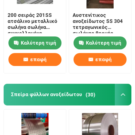
200 σειράς 201SS
Αυστενίτικος
ατσάλινο μεταλλικό
ανοξείδωτος SS 304
σωλήνα σωλήνα
τετραγωνικός
συγκολλημένο
σωλήνας θερμής
ορθογώνιο 2500mm
έλασης 50 mm 300
Καλύτερη τιμή
Καλύτερη τιμή
σειράς
επαφή
επαφή
Σπείρα φύλλων ανοξείδωτου
(30)