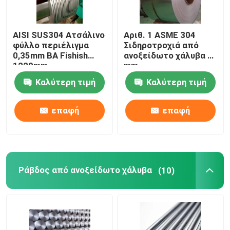
AISI SUS304 Ατσάλινο
Αριθ. 1 ASME 304
φύλλο περιέλιγμα
Σιδηροτροχιά από
0,35mm BA Fishish
ανοξείδωτο χάλυβα 3
1220mm
mm
Καλύτερη τιμή
Καλύτερη τιμή
επαφή
επαφή
Ράβδος από ανοξείδωτο χάλυβα
(10)