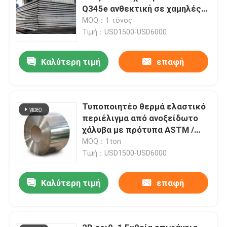
Q345e ανθεκτική σε χαμηλές
θερμοκρασίες
MOQ：1 τόνος
Τιμή：USD1500-USD6000
Καλύτερη τιμή
επαφή
Τυποποιητέο θερμά ελαστικό
περιέλιγμα από ανοξείδωτο
χάλυβα με πρότυπα ASTM /
AISI
MOQ：1ton
Τιμή：USD1500-USD6000
Καλύτερη τιμή
επαφή