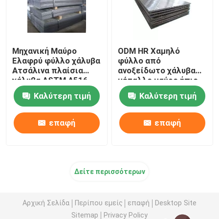
Μηχανική Μαύρο
ODM HR Χαμηλό
Ελαφρύ φύλλο χάλυβα
φύλλο από
Ατσάλινα πλαίσια
ανοξείδωτο χάλυβα
χάλυβα ASTM A516
μέταλλο μαύρο ήπιο
ASME SA516
ASTM 5115 1,5 mm
Καλύτερη τιμή
Καλύτερη τιμή
επαφή
επαφή
Δείτε περισσότερων
Αρχική Σελίδα
Περίπου εμείς
επαφή
Desktop Site
Sitemap
Privacy Policy