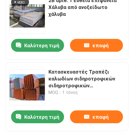
2Β αριθ. 1 Ευθεία επιφάνεια
Χάλυβα από ανοξείδωτο
χάλυβα
Καλύτερη τιμή
επαφή
Κατασκευαστές Τραπέζι
καλωδίων σιδηροτροφικών
σιδηροτροφικών
σιδηροτροφικών
MOQ：1 τόνος
σιδηροτροφικών
σιδηροτροφικών
σιδηροτροφικών
Καλύτερη τιμή
επαφή
σιδηροτροφικών
σιδηροτροφικών
σιδηροτροφών