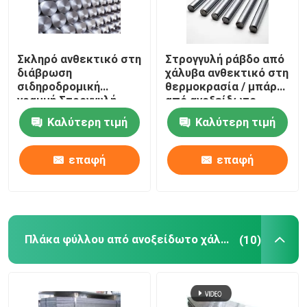
Σκληρό ανθεκτικό στη
Στρογγυλή ράβδο από
διάβρωση
χάλυβα ανθεκτικό στη
σιδηροδρομική
θερμοκρασία / μπάρα
γραμμή Στρογγυλή
από ανοξείδωτο
γραμμή από
χάλυβα για
Καλύτερη τιμή
Καλύτερη τιμή
ανοξείδωτο χάλυβα
διακοσμητική κάμψη
για κατασκευή και
διακόσμηση
επαφή
επαφή
Πλάκα φύλλου από ανοξείδωτο χάλυβα
(10)