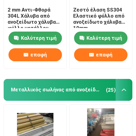
2 mm Αντι-Φθορά
Ζεστό έλαση SS304
Σύρμα από χαλκό
304L Χάλυβα από
Ελαστικό φύλλο από
ανοξείδωτο χάλυβα
ανοξείδωτο χάλυβα
φύλλο μετάλλου
10mm
Τραπέζι καλωδίων από ανοξείδωτο χάλυβα
Προσαρμοσμένο
Καλύτερη τιμή
Καλύτερη τιμή
επαφή
επαφή
Μεταλλικός σωλήνας από ανοξείδωτο χάλυβα
(25)