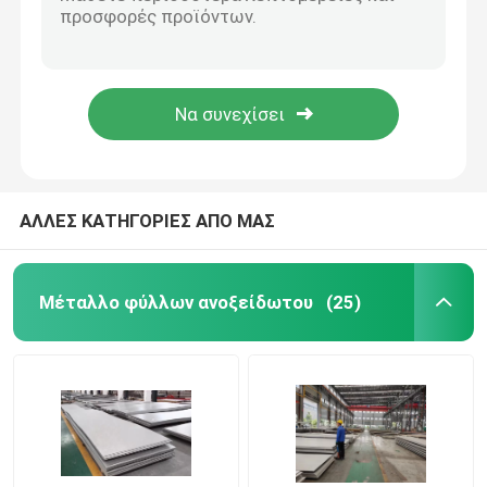
JIS 4305 Λεπτές λωρίδες περιστροφικών ταινιών από χαλύβδινο SS 304 0,15 mm
410 420 409 304 Ατσάλινη τροχιά ΑISI πρότυπο για βιομηχανικό ανελκυστήρα
Σπείρα φύλλων ανοξείδωτου
Προσαρμοσμένο θερμό έλαση χαλύβδινου χάλυβα φύλλα Coil Strip 1mm Bright Sliver AISI
Αριθ. 1 ASME 304 Σιδηροτροχιά από ανοξείδωτο χάλυβα 3 mm
Ράβδος από ανοξείδωτο χάλυβα
AISI SUS304 Ατσάλινο φύλλο περιέλιγμα 0,35mm BA Fishish 1220mm
Πλάκα φύλλου από ανοξείδωτο χάλυβα
ΑΛΛΕΣ ΚΑΤΗΓΟΡΙΕΣ ΑΠΟ ΜΑΣ
304 σπείρα ανοξείδωτου
Μέταλλο φύλλων ανοξείδωτου
(25)
Φραγμός ράβδων ανοξείδωτου
304 φύλλο ανοξείδωτου
316 Σωλήνας από ανοξείδωτο χάλυβα